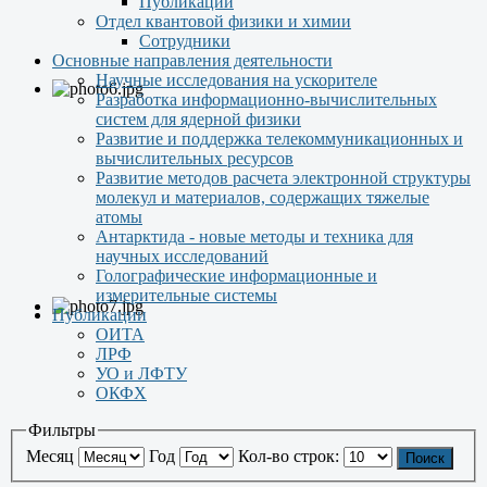
Публикации
Отдел квантовой физики и химии
Сотрудники
Основные направления деятельности
Научные исследования на ускорителе
Разработка информационно-вычислительных
систем для ядерной физики
Развитие и поддержка телекоммуникационных и
вычислительных ресурсов
Развитие методов расчета электронной структуры
молекул и материалов, содержащих тяжелые
атомы
Антарктида - новые методы и техника для
научных исследований
Голографические информационные и
измерительные системы
Публикации
ОИТА
ЛРФ
УО и ЛФТУ
ОКФХ
Фильтры
Месяц
Год
Кол-во строк:
Поиск