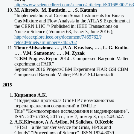
http://www.sciencedirect.com/science/article/pii/S0168900216
M. Alhroob, M. Battistin, ... , S. Katunin
“Implementations of Custom Sonar Instruments for Binary
Gas Mixture and Flow Analysis in the ATLAS Experiment at
the CERN LHC.”/ Published in: IEEE Transactions on
Nuclear Science ( Volume: 63, Issue: 3, June 2016 );
http://ieeexplore.ieee.org/document/7465762/?
reload=true&arnumber=7465762
Timur Ablyazimov, … , P. A. Kravtsov, … , L. G. Kudin,
… , V.M. Samsonov, … , M. Zyzak
“CBM Progress Report 2014 - Compressed Baryonic Matter
experiment at FAIR”
September 2016 ProjectsCBM Experiment FIAR GSI CBM -
Compressed Baryonic Matter; FAIR-GSI-Darmstadt
2015
Кирьянов А.К.
“Поддержка протокола GridFTP с возможностью
перенаправления соединений в DMLite
Title” "Компьютерные исследования и моделирование",
ISSN: 2076-7633, 2015 г., том 7, номер 3, стр. 543-547.
A.K.Kiryanov, A.A.Ayllon, M.Salichos, O.Keeble
"FTS3 – a file transfer service for Grids, HPCs and
Clouds" "Proceedings of Science", ISSN 1824-8039