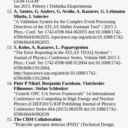
GEM/TGEM"
Jan 2015. Pribory i Tekhnika Eksperimenta
A. Santos, G. Anders, G. Avolio, A. Kazarov, G. Lehmann
Miotto, I. Soloviev
"A Validation System for the Complex Event Processing
Directives of the ATLAS Shifter Assistant Tool” / 2015 J.
Phys.: Conf. Ser 1742-6596 664 062055 doi:10.1088/1742-
6596/664/6/062055, iopscience.iop.org/article/10.1088/1742-
6596/664/6/062055
S. Kolos, A. Kazarov, L. Papaevgeniou
“The Error Reporting in the ATLAS TDAQ System” /
Journal of Physics: Conference Series, Volume 608 2015 J.
Phys.: Conf. Ser 1742-6596 608 012004 doi:10.1088/1742-
6596/608/1/012004,
http://iopscience.iop.org/article/10.1088/1742-
6596/608/1/012004/
Piotr P Nikiel
,
Benjamin Farnham
,
Viatcheslav
Filimonov
,
Stefan Schlenker
"Generic OPC UA Server Framework" 1st International
Conference on Computing in High Energy and Nuclear
Physics (CHEP2015) IOP Publishing Journal of Physics:
Conference Series 664 (2015) 082039 doi:10.1088/1742-
6596/664/8/082039
The CBM Collaboration
"Projectile spectator detector (PSD)" (Technical Design