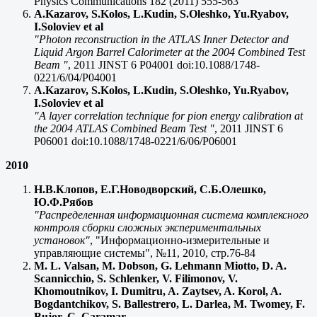
Physics Communications 182 (2011) 555-563
A.Kazarov, S.Kolos, L.Kudin, S.Oleshko, Yu.Ryabov,
I.Soloviev et al
"Photon reconstruction in the ATLAS Inner Detector and
Liquid Argon Barrel Calorimeter at the 2004 Combined Test
Beam "
, 2011 JINST 6 P04001 doi:10.1088/1748-
0221/6/04/P04001
A.Kazarov, S.Kolos, L.Kudin, S.Oleshko, Yu.Ryabov,
I.Soloviev et al
"A layer correlation technique for pion energy calibration at
the 2004 ATLAS Combined Beam Test "
, 2011 JINST 6
P06001 doi:10.1088/1748-0221/6/06/P06001
2010
Н.В.Клопов, Е.Г.Новодворский, С.Б.Олешко,
Ю.Ф.Рябов
"Распределенная информационная система комплексного
контроля сборки сложных экспериментальных
установок"
, "Информационно-измерительные и
управляющие системы", №11, 2010, стр.76-84
M. L. Valsan, M. Dobson, G. Lehmann Miotto, D. A.
Scannicchio, S. Schlenker, V. Filimonov, V.
Khomoutnikov, I. Dumitru, A. Zaytsev, A. Korol, A.
Bogdantchikov, S. Ballestrero, L. Darlea, M. Twomey, F.
Bujor, C. Caramar