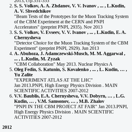
2013, стр.351-353
S. S. Volkov, A. A. Zhdanov, V. V. Ivanov , ... , L.Kudin,
A. V. Shvedchikov
"Beam Tests of the Prototypes for the Muon Tracking System
of the CBM Experiment at the CERN and PNPI
Accelerators" (preprint PNPI, 2935). Nov 2013
S. S. Volkov, V. Evseev, V. V. Ivanov , ... , L.Kudin, E. A.
Chernysheva
"Detector Choice for the Muon Tracking System of the CBM
Experiment" (preprint PNPI, 2929). Jun 2013
A. Abuhoza, J. Adamczewski-Musch, M. M. Aggarwal ,
... , L.Kudin, M. Zyzak
"CBM Collaboration" May 2013. Nuclear Physics A
Oleg Fedin, S. Katunin, S. Kovalenko , ... , L. Kudin, … ,
Yu Zalite
"EXPERIMENT ATLAS AT THE LHC"
Jan 2013.PNPI, High Energy Physics Division . MAIN
SCIENTIFIC ACTIVITIES 2007-2012
V.V. Baublis, E.A. Chernysheva, V.V. Dobyrn, … , L.G.
Kudin, … , V.M. Samsonov, … , M.B. Zhalov
"PNPI IN THE CBM PROJECT AT FAIR" Jan 2013.PNPI,
High Energy Physics Division . MAIN SCIENTIFIC
ACTIVITIES 2007-2012
2012