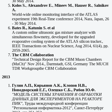
30 May 2014.
Kolos S.
,
Alexandrov E.
,
Mineev M.
,
Hauser R.
,
Salnikov
A.
World-wide online monitoring interface of the ATLAS
experiment 19th Real-Time conference 2014, Nara, Japan, 26
- 30 May 2014.
Bates R., Katunin S. et al
A custom online ultrasonic gas mixture analyzer with
simultaneous flowmetry, developed for the upgraded
evaporative cooling system of the ATLAS silicon tracker.,
IEEE Transactions on Nuclear Science, Aug 2014, 61(4), pp.
2059-2065.
The CBM Collaboration
"Technical Design Report for the CBM Muon Chambers
(MuCh)" Nov 2014., Darmstadt, GSI, Germany The MUCH
TDR Workgroupthe CBM Collaboration
2013
Гулин А.П., Кирьянов А.К., Клопов Н.В.,
Новодворский Е.Г., Олешко С.Б., Рябов Ю.Ф.
"МОДЕЛЬ СИСТЕМЫ ХРАНЕНИЯ И ОБРАБОТКИ
ДАННЫХ ДЛЯ ЭКСПЕРИМЕНТОВ НА РЕАКТОРЕ
ПИК"
, Труды международной конференции
"Региональная информатика-2012", Санкт-Петербург