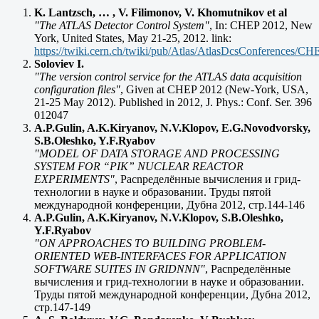
K. Lantzsch, … , V. Filimonov, V. Khomutnikov et al
"The ATLAS Detector Control System"
, In: CHEP 2012, New
York, United States, May 21-25, 2012. link:
https://twiki.cern.ch/twiki/pub/Atlas/AtlasDcsConference
Soloviev I.
"The version control service for the ATLAS data acquisition
configuration files"
, Given at CHEP 2012 (New-York, USA,
21-25 May 2012). Published in 2012, J. Phys.: Conf. Ser. 396
012047
A.P.Gulin, A.K.Kiryanov, N.V.Klopov, E.G.Novodvorsky,
S.B.Oleshko, Y.F.Ryabov
"MODEL OF DATA STORAGE AND PROCESSING
SYSTEM FOR “PIK” NUCLEAR REACTOR
EXPERIMENTS"
, Pacnpeделённые вычисления и грид-
технологии в науке и образовании. Труды пятой
международной конференции, Дубна 2012, стр.144-146
A.P.Gulin, A.K.Kiryanov, N.V.Klopov, S.B.Oleshko,
Y.F.Ryabov
"ON APPROACHES TO BUILDING PROBLEM-
ORIENTED WEB-INTERFACES FOR APPLICATION
SOFTWARE SUITES IN GRIDNNN"
, Pacnpeделённые
вычисления и грид-технологии в науке и образовании.
Труды пятой международной конференции, Дубна 2012,
стр.147-149