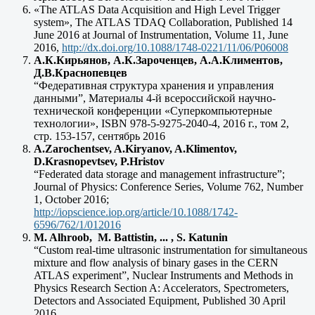
«The ATLAS Data Acquisition and High Level Trigger
system», The ATLAS TDAQ Collaboration, Published 14
June 2016 at Journal of Instrumentation, Volume 11, June
2016,
http://dx.doi.org/10.1088/1748-0221/11/06/P06008
А.К.Кирьянов, А.К.Зароченцев, А.А.Климентов,
Д.В.Краснопевцев
“Федеративная структура хранения и управления
данными”, Материалы 4-й всероссийской научно-
технической конференции «Суперкомпьютерные
технологии», ISBN 978-5-9275-2040-4, 2016 г., том 2,
стр. 153-157, сентябрь 2016
A.Zarochentsev, A.Kiryanov, A.Klimentov,
D.Krasnopevtsev, P.Hristov
“Federated data storage and management infrastructure”;
Journal of Physics: Conference Series, Volume 762, Number
1, October 2016;
http://iopscience.iop.org/article/10.1088/1742-
6596/762/1/012016
M. Alhroob, M. Battistin, ... , S. Katunin
“Custom real-time ultrasonic instrumentation for simultaneous
mixture and flow analysis of binary gases in the CERN
ATLAS experiment”, Nuclear Instruments and Methods in
Physics Research Section A: Accelerators, Spectrometers,
Detectors and Associated Equipment, Published 30 April
2016,