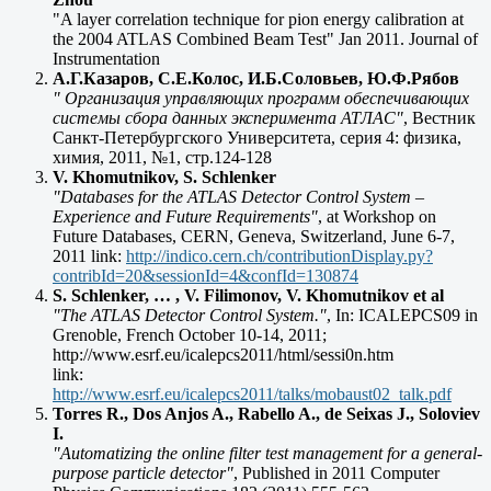
"A layer correlation technique for pion energy calibration at
the 2004 ATLAS Combined Beam Test" Jan 2011. Journal of
Instrumentation
А.Г.Казаров, С.Е.Колос, И.Б.Соловьев, Ю.Ф.Рябов
" Организация управляющих программ обеспечивающих
системы сбора данных эксперимента АТЛАС"
, Вестник
Санкт-Петербургского Университета, серия 4: физика,
химия, 2011, №1, стр.124-128
V. Khomutnikov, S. Schlenker
"Databases for the ATLAS Detector Control System –
Experience and Future Requirements"
, at Workshop on
Future Databases, CERN, Geneva, Switzerland, June 6-7,
2011 link:
http://indico.cern.ch/contributionDisplay.py?
contribId=20&sessionId=4&confId=130874
S. Schlenker, … , V. Filimonov, V. Khomutnikov et al
"The ATLAS Detector Control System."
, In: ICALEPCS09 in
Grenoble, French October 10-14, 2011;
http://www.esrf.eu/icalepcs2011/html/sessi0n.htm
link:
http://www.esrf.eu/icalepcs2011/talks/mobaust02_talk.pdf
Torres R., Dos Anjos A., Rabello A., de Seixas J., Soloviev
I.
"Automatizing the online filter test management for a general-
purpose particle detector"
, Published in 2011 Computer