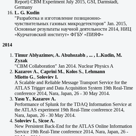
Report) CBM Experiment July 2015, GSI, Darmstadt,
Germany
L. G. Kudin
"Разработка и изготовление позиционно-
чувствительных газовых микродетекторов" Jan. 2015,
Основные результаты научной деятельности 2014, НИЦ
«Курчатовский институт» ФГБУ «ПИЯФ»
2014
Timur Ablyazimov, A. Abuhozabh , ... , L.Kudin, M.
Zyzak
"CBM Collaboration" Jan 2014. Nuclear Physics A
Kazarov A.
,
Caprini M.
,
Kolos S.
,
Lehmann
Miotto
G
.,
Soloviev I.
A Scalable and Reliable Message Transport Service for the
ATLAS Trigger and Data Acquisition System 19th Real-Time
conference 2014, Nara, Japan, 26 - 30 May 2014.
Yasu Y.
,
Kazarov A.
Performance of Splunk for the TDAQ Information Service at
the ATLAS experiment 19th Real-Time conference 2014,
Nara, Japan, 26 - 30 May 2014.
Soloviev I.
,
Sicoe A.
New Persistent Back-End for the ATLAS Online Information
Service 19th Real-Time conference 2014, Nara, Japan, 26 -