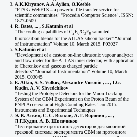
A.K.Kiryanov, A.A.Ayllon, O.Keeble
"FTS3 / WebFTS – a powerful file transfer service for
scientific communities" "Procedia Computer Science", ISSN:
1877-0509
R. Bates, ... , S.Katunin et al
“The cooling capabilities of C
F
/C
F
saturated
2
6
3
8
fluorocarbon blends for the ATLAS silicon tracker” “Journal
of Instrumentation” Volume 10, March 2015, P03027
S.Katunin et al
“Development of a custom on-line ultrasonic vapour analyzer
and flow meter for the ATLAS inner detector, with application
to Cherenkov and gaseous charged particle
detectors” “Journal of Instrumentation” Volume 10, March
2015, C03045
E. Atkin, S. S. Volkov, Alexandre Voronin , ... , LG.
Kudin, A. V. Shvedchikov
“Testing the Prototype Detectors for the Muon Tracking
System of the CBM Experiment on the Proton Beam of the
PNPI Accelerator at High Counting Rates” Jan 2015.
Instruments and Experimental Techniques
Э. В. Аткин, С. С. Волков, А. Г. Воронин , ... ,
Л.Г.Кудин, А. В. Шведчиков
“Тестирование прототипов детекторов для мюонной
трековой системы эксперимента СВМ на протонном