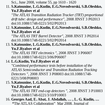
Sci., June 2008, volume 55, pp 1610 - 1620
S.Katounine, L.G.Kudin, E.G.Novodvorski, S.B.Oleshko,
Yu.F.Ryabov et al
"The ATLAS Transition Radiation Tracker (TRT) proportional
drift tube: design and performance"
, 2008 JINST 3 P02013
doi:10.1088/1748-0221/3/02/P02013
S.Katounine, L.G.Kudin, E.G.Novodvorski, S.B.Oleshko,
Yu.F.Ryabov et al
"The ATLAS TRT Barrel Detector"
, 2008 JINST 3 P02014
doi:10.1088/1748-0221/3/02/P02014
S.Katounine, L.G.Kudin, E.G.Novodvorski, S.B.Oleshko,
Yu.F.Ryabov et al
"The ATLAS TRT electronics "
, 2008 JINST 3 P06007
doi:10.1088/1748-0221/3/06/P06007
L.G.Kudin, Yu.F.Ryabov et al
"Combined performance tests before installation of the
ATLAS Semiconductor and Transition Radiation Tracking
Detectors "
, 2008 JINST 3 P08003 doi:10.1088/1748-
0221/3/08/P08003
S.Katounine, L.G.Kudin, E.G.Novodvorski, S.B.Oleshko,
Yu.F.Ryabov et al
"The ATLAS TRT end-cap detectors "
, 2008 JINST 3 P10003
doi:10.1088/1748-0221/3/10/P10003
Georges Aad, E. Abat, J. Abdallah, … , L. G. Kudin, …
“
The ATLAS Collaboration” Mar 2008. Journal of