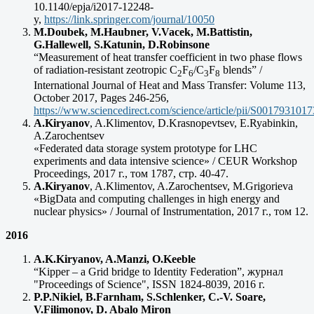
10.1140/epja/i2017-12248-
y,
https://link.springer.com/journal/10050
M.Doubek, M.Haubner, V.Vacek, M.Battistin,
G.Hallewell, S.Katunin, D.Robinsone
“Measurement of heat transfer coefficient in two phase flows
of radiation-resistant zeotropic C
F
/C
F
blends” /
2
6
3
8
International Journal of Heat and Mass Transfer: Volume 113,
October 2017, Pages 246-256,
https://www.sciencedirect.com/science/article/pii/S001793101
A.Kiryanov
, A.Klimentov, D.Krasnopevtsev, E.Ryabinkin,
A.Zarochentsev
«Federated data storage system prototype for LHC
experiments and data intensive science» / CEUR Workshop
Proceedings, 2017 г., том 1787, стр. 40-47.
A.Kiryanov
, A.Klimentov, A.Zarochentsev, M.Grigorieva
«BigData and computing challenges in high energy and
nuclear physics» / Journal of Instrumentation, 2017 г., том 12.
2016
A.K.Kiryanov, A.Manzi, O.Keeble
“Kipper – a Grid bridge to Identity Federation”, журнал
"Proceedings of Science", ISSN 1824-8039, 2016 г.
P.P.Nikiel, B.Farnham, S.Schlenker, C.-V. Soare,
V.Filimonov, D. Abalo Miron