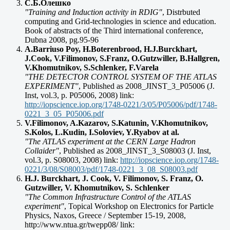
С.Б.Олешко
"Training and Induction activity in RDIG"
, Distrbuted
computing and Grid-technologies in science and education.
Book of abstracts of the Third international conference,
Dubna 2008, pg.95-96
A.Barriuso Poy, H.Boterenbrood, H.J.Burckhart,
J.Cook, V.Filimonov, S.Franz, O.Gutzwiller, B.Hallgren,
V.Khomutnikov, S.Schlenker, F.Varela
"THE DETECTOR CONTROL SYSTEM OF THE ATLAS
EXPERIMENT"
, Published as 2008_JINST_3_P05006 (J.
Inst, vol.3, p. P05006, 2008) link:
http://iopscience.iop.org/1748-0221/3/05/P05006/pdf/1748-
0221_3_05_P05006.pdf
V.Filimonov, A.Kazarov, S.Katunin, V.Khomutnikov,
S.Kolos, L.Kudin, I.Soloviev, Y.Ryabov at al.
"The ATLAS experiment at the CERN Large Hadron
Collaider"
, Published as 2008_JINST_3_S08003 (J. Inst,
vol.3, p. S08003, 2008) link:
http://iopscience.iop.org/1748-
0221/3/08/S08003/pdf/1748-0221_3_08_S08003.pdf
H.J. Burckhart, J. Cook, V. Filimonov, S. Franz, O.
Gutzwiller, V. Khomutnikov, S. Schlenker
"The Common Infrastructure Control of the ATLAS
experiment"
, Topical Workshop on Electronics for Particle
Physics, Naxos, Greece / September 15-19, 2008,
http://www.ntua.gr/twepp08/ link: