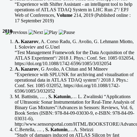
“Experience with Shifter Assistant - an intelligent tool to help
operations of ATLAS TDAQ System in LHC Run 2”/ EPJ
Web of Conferences,
Volume
214, 2019 (Published online :
17 September 2019)
2018
A. Kazarov
, A. Corso Radu, G. Avolio, G. Lehmann Miotto,
I. Soloviev and G.Unel
“Test Management Framework for the Data Acquisition of the
ATLAS Experiment“/ 2018 J. Phys.: Conf. Ser. 1085 032054,
https://doi.org/10.1088/1742-6596/1085/3/032054
A. Kazarov
, G Avolio, A Chitan and M Mineev
“Experience with SPLUNK for archiving and visualisation of
operational data in ATLAS TDAQ system”/ 2018 J. Phys.:
Conf. Ser. 1085 032052, https://doi.org/10.1088/1742-
6596/1085/3/032052
M. Battistin, … ,
S. Katunin
,… L. Zwalinski “Applications
of Ultrasonic Sonar Instrumentation for Real-Time Analysis of
Binary Gas Mixtures”/Advances in Sensors: Reviews, Vol. 6,
Book Series (ISBN: 978-84-09-03030-9, e-ISBN: 978-84-09-
03031-6),
http://www.sensorsportal.com/HTML/BOOKSTORE/Advances
C.Bertella, … ,
S. Katunin
,…A. Sbrizzi
“Study of damages induced on ATLAS Silicon by fast