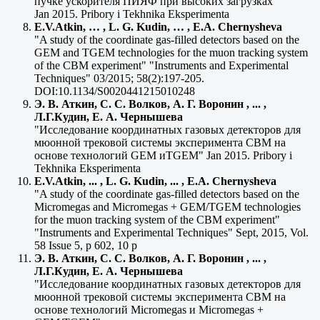
пучке ускорителя ПИЯФ при высоких загрузках”
Jan 2015. Pribory i Tekhnika Eksperimenta
E.V.Atkin, … , L. G. Kudin, … , E.A. Chernysheva
"A study of the coordinate gas-filled detectors based on the
GEM and TGEM technologies for the muon tracking system
of the CBM experiment" "Instruments and Experimental
Techniques" 03/2015; 58(2):197-205.
DOI:10.1134/S0020441215010248
Э. В. Аткин, С. С. Волков, А. Г. Воронин , ... ,
Л.Г.Кудин, Е. А. Чернышева
"Исследование координатных газовых детекторов для
мюонной трековой системы эксперимента CBM на
основе технологий GEM иTGEM" Jan 2015. Pribory i
Tekhnika Eksperimenta
E.V.Atkin, ... , L. G. Kudin, ... , E.A. Chernysheva
"A study of the coordinate gas-filled detectors based on the
Micromegas and Micromegas + GEM/TGEM technologies
for the muon tracking system of the CBM experiment"
"Instruments and Experimental Techniques" Sept, 2015, Vol.
58 Issue 5, p 602, 10 p
Э. В. Аткин, С. С. Волков, А. Г. Воронин , ... ,
Л.Г.Кудин, Е. А. Чернышева
"Исследование координатных газовых детекторов для
мюонной трековой системы эксперимента CBM на
основе технологий Micromegas и Micromegas +