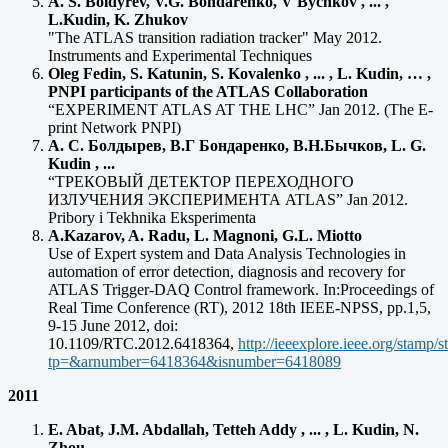
A. S. Boldyrev, V.G. Bondarenko, V Bychkov , ... ,
L.Kudin, K. Zhukov
"The ATLAS transition radiation tracker" May 2012.
Instruments and Experimental Techniques
Oleg Fedin, S. Katunin, S. Kovalenko , ... , L. Kudin, … ,
PNPI participants of the ATLAS Collaboration
“EXPERIMENT ATLAS AT THE LHC” Jan 2012. (The E-
print Network PNPI)
А. С. Болдырев, В.Г Бондаренко, В.Н.Бычков, L. G.
Kudin , ...
“ТРЕКОВЫЙ ДЕТЕКТОР ПЕРЕХОДНОГО
ИЗЛУЧЕНИЯ ЭКСПЕРИМЕНТА ATLAS” Jan 2012.
Pribory i Tekhnika Eksperimenta
A.Kazarov, A. Radu, L. Magnoni, G.L. Miotto
Use of Expert system and Data Analysis Technologies in
automation of error detection, diagnosis and recovery for
ATLAS Trigger-DAQ Control framework. In:Proceedings of
Real Time Conference (RT), 2012 18th IEEE-NPSS, pp.1,5,
9-15 June 2012, doi:
10.1109/RTC.2012.6418364,
http://ieeexplore.ieee.org/stamp/
tp=&arnumber=6418364&isnumber=6418089
2011
E. Abat, J.M. Abdallah, Tetteh Addy , ... , L. Kudin, N.
Zhou