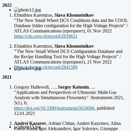
2022
Efstathios Karentzos,
Slava Khomutnikov
"The New Small Wheel DCS Conditions data and the COOL
Database folder configuration for the High Voltage Projects" /
ATLAS Communications (препринт), 01 Nov 2022
https://cds.cern.ch/record/2839631
Efstathios Karentzos,
Slava Khomutnikov
"
The New Small Wheel DCS Configuration Database and
the Recipe Handling Tool for the High Voltage Projects" /
ATLAS Communications (препринт), 21 Nov 2022
https://cds.cern.ch/record/2841589
2021
Gregory Hallewell, …,
Sergey Katunin
, ...
"Applications and Perspectives of Ultrasonic Multi-Gas
Analysis with Simultaneous Flowmetry" /Instruments 2021,
5(1), 6;
https://doi.org/10.3390/instruments5010006
, published
12.01.2021
Andrei Kazarov
, Adrian Chitan, Andrei Kazymov, Alina
Corso-Radu, Igor Aleksandrov, Igor Soloviev, Giuseppe