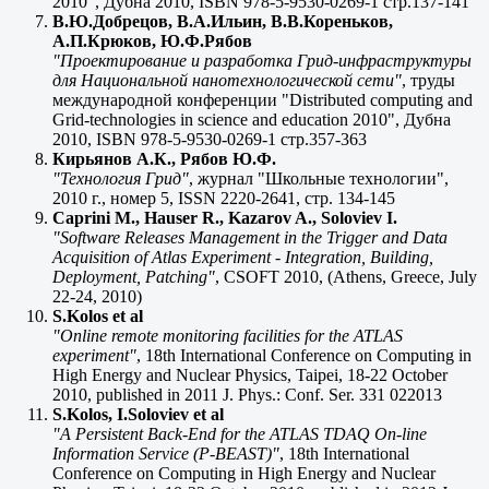
2010", Дубна 2010, ISBN 978-5-9530-0269-1 стр.137-141
В.Ю.Добрецов, В.А.Ильин, В.В.Кореньков,
А.П.Крюков, Ю.Ф.Рябов
"Проектирование и разработка Грид-инфраструктуры
для Национальной нанотехнологической сети"
, труды
международной конференции "Distributed computing and
Grid-technologies in science and education 2010", Дубна
2010, ISBN 978-5-9530-0269-1 стр.357-363
Кирьянов А.К., Рябов Ю.Ф.
"Технология Грид"
, журнал "Школьные технологии",
2010 г., номер 5, ISSN 2220-2641, стр. 134-145
Caprini M., Hauser R., Kazarov A., Soloviev I.
"Software Releases Management in the Trigger and Data
Acquisition of Atlas Experiment - Integration, Building,
Deployment, Patching"
, CSOFT 2010, (Athens, Greece, July
22-24, 2010)
S.Kolos et al
"Online remote monitoring facilities for the ATLAS
experiment"
, 18th International Conference on Computing in
High Energy and Nuclear Physics, Taipei, 18-22 October
2010, published in 2011 J. Phys.: Conf. Ser. 331 022013
S.Kolos, I.Soloviev et al
"A Persistent Back-End for the ATLAS TDAQ On-line
Information Service (P-BEAST)"
, 18th International
Conference on Computing in High Energy and Nuclear