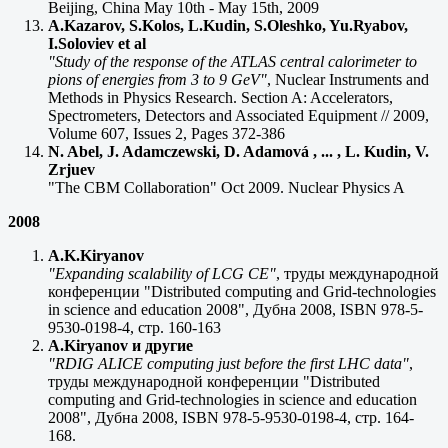
Beijing, China May 10th - May 15th, 2009
A.Kazarov, S.Kolos, L.Kudin, S.Oleshko, Yu.Ryabov,
I.Soloviev et al
"Study of the response of the ATLAS central calorimeter to
pions of energies from 3 to 9 GeV"
, Nuclear Instruments and
Methods in Physics Research. Section A: Accelerators,
Spectrometers, Detectors and Associated Equipment // 2009,
Volume 607, Issues 2, Pages 372-386
N. Abel, J. Adamczewski, D. Adamová , ... , L. Kudin, V.
Zrjuev
"The CBM Collaboration" Oct 2009. Nuclear Physics A
2008
A.K.Kiryanov
"Expanding scalability of LCG CE"
, труды международной
конференции "Distributed computing and Grid-technologies
in science and education 2008", Дубна 2008, ISBN 978-5-
9530-0198-4, стр. 160-163
A.Kiryanov и другие
"RDIG ALICE computing just before the first LHC data"
,
труды международной конференции "Distributed
computing and Grid-technologies in science and education
2008", Дубна 2008, ISBN 978-5-9530-0198-4, стр. 164-
168.