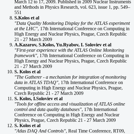
March 12 to 17, 2009. Published in 2009 Nuclear Instruments
and Methods in Physics Research, vol. 623, issue 1, pp. 549–
551
S.Kolos et al
"Data Quality Monitoring Display for the ATLAS experiment
at the LHC"
, 17th International Conference on Computing in
High Energy and Nuclear Physics, Prague, Czech Republic
21 - 27 March 2009
A.Kazarov, S.Kolos, Yu.Ryabov, I. Soloviev et al
"First-year experience with the ATLAS Online Monitoring
framework"
, 17th International Conference on Computing in
High Energy and Nuclear Physics, Prague, Czech Republic
21 - 27 March 2009
S. Kolos et al
"The Gatherer - a mechanism for integration of monitoring
data in ATLAS TDAQ"
, 17th International Conference on
Computing in High Energy and Nuclear Physics, Prague,
Czech Republic 21 - 27 March 2009
S. Kolos, I.Soloviev et al
"Tools for offline access and visualization of ATLAS online
control and data quality databases"
, 17th International
Conference on Computing in High Energy and Nuclear
Physics, Prague, Czech Republic 21 - 27 March 2009
S. Kolos et al
"Atlas DAQ And Controls"
, Real Time Conference, RT09,