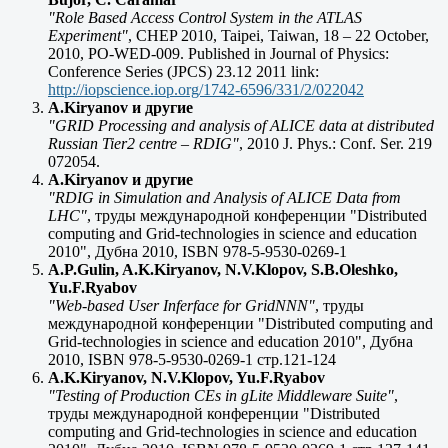
"Role Based Access Control System in the ATLAS
Experiment"
, CHEP 2010, Taipei, Taiwan, 18 – 22 October,
2010, PO-WED-009. Published in Journal of Physics:
Conference Series (JPCS) 23.12 2011 link:
http://iopscience.iop.org/1742-6596/331/2/022042
A.Kiryanov и другие
"GRID Processing and analysis of ALICE data at distributed
Russian Tier2 centre – RDIG"
, 2010 J. Phys.: Conf. Ser. 219
072054.
A.Kiryanov и другие
"RDIG in Simulation and Analysis of ALICE Data from
LHC"
, труды международной конференции "Distributed
computing and Grid-technologies in science and education
2010", Дубна 2010, ISBN 978-5-9530-0269-1
A.P.Gulin, A.K.Kiryanov, N.V.Klopov, S.B.Oleshko,
Yu.F.Ryabov
"Web-based User Inferface for GridNNN"
, труды
международной конференции "Distributed computing and
Grid-technologies in science and education 2010", Дубна
2010, ISBN 978-5-9530-0269-1 стр.121-124
A.K.Kiryanov, N.V.Klopov, Yu.F.Ryabov
"Testing of Production CEs in gLite Middleware Suite"
,
труды международной конференции "Distributed
computing and Grid-technologies in science and education