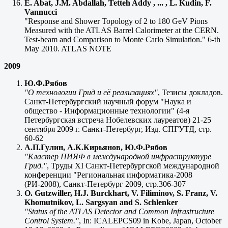
E. Abat, J.M. Abdallah, Tetteh Addy , ... , L. Kudin, F.
Vannucci
"Response and Shower Topology of 2 to 180 GeV Pions
Measured with the ATLAS Barrel Calorimeter at the CERN.
Test-beam and Comparison to Monte Carlo Simulation." 6-th
May 2010. ATLAS NOTE
2009
Ю.Ф.Рябов
"О технологии Грид и её реализациях"
, Тезисы докладов.
Санкт-Петербургский научный форум "Наука и
общество - Информационные технологии" (4-я
Петербургская встреча Нобелевских лауреатов) 21-25
сентября 2009 г. Санкт-Петербург, Изд. СПГУТД, стр.
60-62
А.П.Гулин, А.К.Кирьянов, Ю.Ф.Рябов
"Кластер ПИЯФ в международной инфраструктуре
Грид."
, Труды ХI Санкт-Петербургской международной
конференции "Региональная информатика-2008
(РИ-2008), Санкт-Петербург 2009, стр.306-307
O. Gutzwiller, H.J. Burckhart, V. Filiminov, S. Franz, V.
Khomutnikov, L. Sargsyan and S. Schlenker
"Status of the ATLAS Detector and Common Infrastructure
Control System."
, In: ICALEPCS09 in Kobe, Japan, October