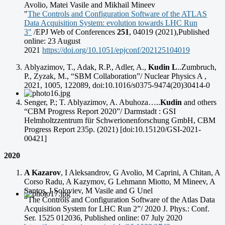
Avolio, Matei Vasile and Mikhail Mineev
"
The Controls and Configuration Software of the ATLAS
Data Acquisition System: evolution towards LHC Run
3"
/EPJ Web of Conferences
251
, 04019 (2021),Published
online: 23 August
2021
https://doi.org/10.1051/epjconf/202125104019
Ablyazimov, T., Adak, R.P., Adler, A.,
Kudin L
..Zumbruch,
P., Zyzak, M., “SBM Collaboration”/ Nuclear Physics A ,
2021, 1005, 122089, doi:10.1016/s0375-9474(20)30414-0
Senger, P.; T. Ablyazimov, A. Abuhoza…..
Kudin
and others
“CBM Progress Report 2020”/ Darmstadt : GSI
Helmholtzzentrum für Schwerionenforschung GmbH, CBM
Progress Report 235p. (2021) [doi:10.15120/GSI-2021-
00421]
2020
A Kazarov
, I Aleksandrov, G Avolio, M Caprini, A Chitan, A
Corso Radu, A Kazymov, G Lehmann Miotto, M Mineev, A
Santos, I Soloviev, M Vasile and G Unel
“The Controls and Configuration Software of the Atlas Data
Acquisition System for LHC Run 2”/ 2020 J. Phys.: Conf.
Ser. 1525 012036, Published online: 07 July 2020