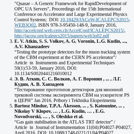
"Quasar – A Generic Framework for RapidDevelopment of
OPC UA Servers", Proceedings of the 15th International
Conference on Accelerator and Large Experimental Physics
Control Systems; DOI:
10.18429/JACoW-ICALEPCS2015-
WEB3O02
, ISBN 978-3-95450-148-9, January 2016,
http://accelconf.web.cern.ch/AccelConf/ICALEPCS2015/
,
http://jacow.org/icalepcs2015/papers/web3o02.pdf
E. V. Atkin, S. S. Volkov, A. G. Voronin, L.G. Kudin, ...,
A.V. Khanzadeev
“Testing the prototype detectors for the muon tracking system
of the CBM experiment at the CERN PS accelerator”/
Article in Instruments and Experimental Techniques
59(1):53-59, January 2016, DOI:
10.1134/S0020441216010012
Э. В. Аткин, С. С. Волков, А. Г. Воронин , ... , Л.Г.
Кудин, А. В. Ханзадеев
“Тестирование прототипов детекторов для мюонной
трековой системы эксперимента СВМ на ускорителе PS
в ЦЕРН” Jan 2016. Pribory i Tekhnika Eksperimenta
Bartosz Mindur, T.P.A. Åkesson, ... , S. Katounine, ... ,
Nikolay V Klopov, … , L.G. Kudin, … , E.G.
Novodvorski, … , S. Oleshko et al.
“Gas gain stabilisation in the ATLAS TRT detector” /
Article in Journal of Instrumentation 11(04):P04027-P04027,
April 2016, DOI: 10.1088/1748-0221/11/04/P04027