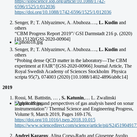
https://iopscience.iop.org/article/10.1088/1742-
6596/1525/1/012036
https://doi.org/10.1088/1742-6596/1525/1/012036
Senger, P.; T. Ablyazimov, A. Abuhoza….,
L. Kudin
and
others
“CBM Progress Report 2019”/ GSI Darmstadt 216 p. (2020)
[10.15120/GSI-2020-00904]
Senger, P.; T. Ablyazimov, A. Abuhoza….,
L.
Kudin
and
others
“Probing dense QCD matter in the laboratory—The CBM
experiment at FAIR”/[GSI-2020-00966] Journal Article, The
Royal Swedish Academy of Sciences Stockholm Physica
scripta 95(7), 074003 (2020) [10.1088/1402-4896/ab8c14]
2019
Rossi, M. Battistin, … ,
S. Katunin
,… L. Zwalinski
“Applications and perspectives of gas analysis based on sonar
instrumentation”/ Thermal Science and Engineering Progress,
Volume 9, March 2019, Pages 169-176,
https://doi.org/10.1016/j.tsep.2018.10.015
https://www.sciencedirect.com/science/article/pii/S245190491
Andrei Kazarov
, Alina Corso-Radu and Giuseppe Avolio