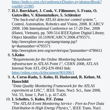
https://indico.cern.ch/conferenceDisplay.py/abstractBook?
confId=21985
H.J. Burckhart, J. Cook, V. Filimonov, S. Franz, O.
Gutzwiller, V. Khomutnikov, S. Schlenker
"The back-end of the ATLAS detector control system."
,
Control, Automation, Robotics and Vision, 2008. ICARCV
2008. 10th International Conference on 17-20 Dec. 2008
(Hanoi, Vietnam), pp. 509-514 IEEEXplore Digital Library.
Object Identifier 10.1109/ICARCV.2008.4795571.
http://ieeexplore.ieee.org/stamp/stamp.jsp?
tp=&arnumber=4795571
http://ieeexplore.ieee.org/servlet/opac?punumber=4786611
S.Kolos
"Requirements for the Online Monitoring hardware
infrastructure in ATLAS Point 1"
, CERN 2008, ATLAS
Internal Note ATL-DQ-EN-0043 link:
https://edms.cern.ch/document/901096/1
A. Corso-Radu, S. Kolos, H. Hadavand, R. Kehoe, M.
Hauschild
"Data Quality Monitoring Framework for the ATLAS
experiment at LHC,"
, IEEE Trans. Nucl. Sci., June 2008,
Vol. 55, Issue 1, Part 1, p. 417-420.
I. Scholtes, S. Kolos, P.F. Zema
"The ATLAS Event Monitoring Service - Peer-to-Peer Data
Distribution in High Energy Physics,"
, IEEE Trans. Nucl.