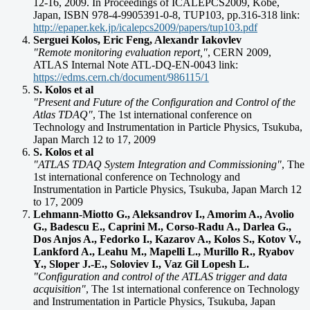
12-16, 2009. In Proceedings of ICALEPCS2009, Kobe,
Japan, ISBN 978-4-9905391-0-8, TUP103, pp.316-318 link:
http://epaper.kek.jp/icalepcs2009/papers/tup103.pdf
Serguei Kolos, Eric Feng, Alexandr Iakovlev
"Remote monitoring evaluation report,"
, CERN 2009,
ATLAS Internal Note ATL-DQ-EN-0043 link:
https://edms.cern.ch/document/986115/1
S. Kolos et al
"Present and Future of the Configuration and Control of the
Atlas TDAQ"
, The 1st international conference on
Technology and Instrumentation in Particle Physics, Tsukuba,
Japan March 12 to 17, 2009
S. Kolos et al
"ATLAS TDAQ System Integration and Commissioning"
, The
1st international conference on Technology and
Instrumentation in Particle Physics, Tsukuba, Japan March 12
to 17, 2009
Lehmann-Miotto G., Aleksandrov I., Amorim A., Avolio
G., Badescu E., Caprini M., Corso-Radu A., Darlea G.,
Dos Anjos A., Fedorko I., Kazarov A., Kolos S., Kotov V.,
Lankford A., Leahu M., Mapelli L., Murillo R., Ryabov
Y., Sloper J.-E., Soloviev I., Vaz Gil Lopesh L.
"Configuration and control of the ATLAS trigger and data
acquisition"
, The 1st international conference on Technology
and Instrumentation in Particle Physics, Tsukuba, Japan