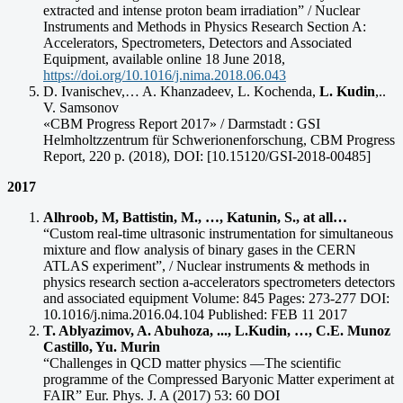
extracted and intense proton beam irradiation” / Nuclear
Instruments and Methods in Physics Research Section A:
Accelerators, Spectrometers, Detectors and Associated
Equipment, available online 18 June 2018,
https://doi.org/10.1016/j.nima.2018.06.043
D. Ivanischev,… A. Khanzadeev, L. Kochenda,
L. Kudin
,..
V. Samsonov
«CBM Progress Report 2017» / Darmstadt : GSI
Helmholtzzentrum für Schwerionenforschung, CBM Progress
Report, 220 p. (2018), DOI: [10.15120/GSI-2018-00485]
2017
Alhroob, M, Battistin, M., …, Katunin, S., at all…
“Custom real-time ultrasonic instrumentation for simultaneous
mixture and flow analysis of binary gases in the CERN
ATLAS experiment”, / Nuclear instruments & methods in
physics research section a-accelerators spectrometers detectors
and associated equipment Volume: 845 Pages: 273-277 DOI:
10.1016/j.nima.2016.04.104 Published: FEB 11 2017
T. Ablyazimov, A. Abuhoza, ..., L.Kudin, …, C.E. Munoz
Castillo, Yu. Murin
“Challenges in QCD matter physics —The scientific
programme of the Compressed Baryonic Matter experiment at
FAIR” Eur. Phys. J. A (2017) 53: 60 DOI