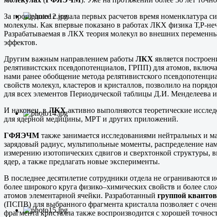
За прошедшее с начала первых расчетов время номенклатура 
молекулы. Как впервые показано в работах ЛКХ физика Т,Р-не
Разрабатываемая в ЛКХ теория молекул во внешних переменных
эффектов.
Другим важным направлением работы
ЛКХ
является построе
релятивистских псевдопотенциалов, ГРПП) для атомов, включ
нами ранее обобщение метода релятивистского псевдопотенциа
свойств молекул, кластеров и кристаллов, позволило на поря
для всех элементов Периодической таблицы Д.И. Менделеева 
И наконец, в
ЛКХ
активно выполняются теоретические исслед
для ядерной медицины, МРТ и других приложений.
ГФЯЭЧМ
также занимается исследованиями нейтральных и м
зарядовый радиус, мультипольные моменты, распределение на
измерению изотопических сдвигов и сверхтонкой структуры, 
ядер, а также предлагать новые эксперименты.
В последнее десятилетие сотрудники отдела не ограниваются 
более широкого круга физико–химических свойств и более сло
атомов элементарной ячейки. Разработанный
группой кванто
(ПСПВ) для выбранного фрагмента кристалла позволяет с очень
фрагмента кристалла также воспроизводится с хорошей точнос