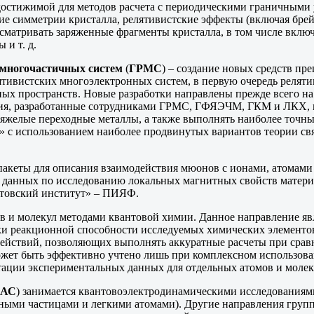
достижимой для методов расчета с периодическими граничными 
ние симметрии кристалла, релятивистские эффекты (включая бр
ссматривать заряженные фрагменты кристалла, в том числе вкл
и т. д.
 многочастичных систем
(
ГРМС
) ‒ создание новых средств п
ятивистских многоэлектронных систем, в первую очередь реляти
х пространств. Новые разработки направлены прежде всего на
ния, разработанные сотрудниками ГРМС, ГФЯЭЧМ, ГКМ и ЛКХ, п
яжелые переходные металлы, а также выполнять наиболее точны
» с использованием наиболее продвинутых вариантов теории свя
пакеты для описания взаимодействия мюонов с ионами, атомами
данных по исследованию локальных магнитных свойств материа
атовский институт» – ПИЯФ.
 и молекул методами квантовой химии. Данное направление яв
и реакционной способности исследуемых химических элементов 
ействий, позволяющих выполнять аккуратные расчеты при срав
ожет быть эффективно учтено лишь при комплексном использов
тации экспериментальных данных для отдельных атомов и молек
ДАС
) занимается квантовоэлектродинамическими исследованиям
рными частицами и легкими атомами). Другие направления груп