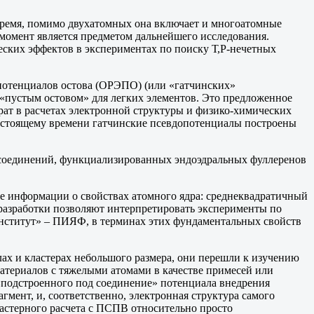
время, помимо двухатомных она включает и многоатомные
 момент является предметом дальнейшего исследования.
еских эффектов в экспериментах по поиску Т,Р-нечетных
отенциалов остова (ОРЭПО) (или «гатчинских»
«пустым остовом» для легких элементов. Это предложенное
рат в расчетах электронной структуры и физико-химических
 настоящему времени гатчинские псевдопотенциалы построены
 соединений, функциализированных эндоэдральных фуллеренов
е информации о свойствах атомного ядра: среднеквадратичный
разработки позволяют интерпретировать эксперименты по
институт» – ПИЯФ, в терминах этих фундаментальных свойств
ах и кластерах небольшого размера, они перешли к изучению
атериалов с тяжелыми атомами в качестве примесей или
«подстроенного под соединение» потенциала внедрения
мент, и, соответственно, электронная структура самого
ластерного расчета с ПСПВ относительно просто