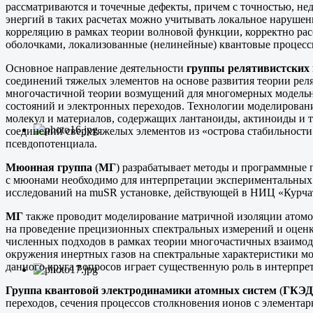
рассматриваются и точечные дефекты, причем с точностью, не
энергий в таких расчетах можно учитывать локальное наруше
корреляцию в рамках теории волновой функции, корректно ра
оболочками, локализованные (нелинейные) квантовые процессы 
Основное направление деятельности
группы релятивистских
соединений тяжелых элементов на основе развития теории рел
многочастичной теории возмущений для многомерных модельны
состояний и электронных переходов. Технологии моделирова
молекул и материалов, содержащих лантаноиды, актиноиды и т
соединений сверхтяжелых элементов из «острова стабильности
псевдопотенциала.
Мюонная группа
(
МГ
) разрабатывает методы и программные 
с мюонами необходимо для интерпретации экспериментальных 
исследований на muSR установке, действующей в НИЦ «Курч
МГ
также проводит моделирование матричной изоляции атомов
на проведение прецизионных спектральных измерений и оценк
численных подходов в рамках теории многочастичных взаимод
окружения инертных газов на спектральные характеристики м
данного круга вопросов играет существенную роль в интерпре
Группа квантовой электродинамики атомных систем
(
ГКЭ
переходов, сечения процессов столкновения ионов с элемента