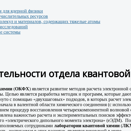
 для ядерной физики
числительных ресурсов
молекул и материалов, содержащих тяжелые атомы
 исследований
е системы
тельности отдела квантовой
 химии
(
ОКФХ
) является развитие методов расчета электронной
. Целью является разработка методик и программ, которые даю
нуто с помощью «двухшаговых» подходов, в которых расчет эле
сначала в валентной области химического соединения (с исполь
ованием процедур восстановления четырехкомпонентной волновой 
влена важностью расчета и экспериментальных поисков эффект
ого «электрического дипольного момента электрона» (eЭДМ). П
выполняемых сотрудниками
лаборатории квантовой химии
(
ЛК
сть, достигаемая в этих расчетах, является рекордной в мире.