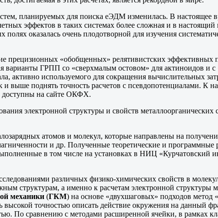
систем, планируемых для поиска еЭДМ изменилась. В настоящее 
четных эффектов в таких системах более сложная и в настоящий
 полях оказалась очень плодотворной для изучения систематич
ние прецизионных «обобщенных» релятивистских эффективных п
ая варианты ГРПП со «сверхмалым остовом» для актиноидов и с 
ла, активно используемого для сокращения вычислительных зат
док и выше поднять точность расчетов с псевдопотенциалами. К
и доступны на сайте ОКФХ.
ования электронной структуры и свойств металлоорганических
алозарядных атомов и молекул, которые направлены на получени
магниченности и др. Полученные теоретические и программные 
выполненные в том числе на установках в НИЦ «Курчатовский 
исследованиями различных физико-химических свойств в молекул
жным структурам, а именно к расчетам электронной структуры м
вой механики
(
ГКМ
) на основе «двухшаговых» подходов метод 
 высокой точностью описать действие окружения на данный фраг
тью. По сравнению с методами расширенной ячейки, в рамках к