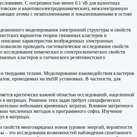
условиями. С погрешностью менее 0.1 эВ для валентных
ейтовские и квантовоэлектродинамические), межэлектронную
ючающие атомы с незаполненными и локализованными в остове
рецизионного моделирования электронной структуры и свойств
вистских вариантов теории связанных кластеров и
 описание характеристик возбужденных электронных
озволили проводить систематическое исследование свойств
е исследования химических и спектроскопических свойств
занных кластеров и гатчинского релятивистского
 и твердыми телами. Моделирование взаимодействия кластеров
лов, проводимых на muSR установках. В частности, для
ляется критически важной областью исследований, нацеленной
в матрицах. Решение этих задач требует специфических
нительно небольших временных затратах. Влияние матричного
ании численных методов и программного софта. Изучение
ул в матрицах.
и свойств многозарядных ионов (уровни энергий, вероятности
пы – это исследования возможностей наблюдения спонтанного