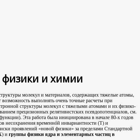
 физики и химии
 структуры молекул и материалов, содержащих тяжелые атомы,
т возможность выполнять очень точные расчеты при
ктронной структуры молекул с тяжелыми атомами и их физико-
зованием прецизионных релятивистских псевдопотенциалов, см.
функции). Эта работа была инициирована в начале 80-х годов
ов несохранения временнóй инвариантности (Т) и
оиски проявлений «новой физики» за пределами Стандартной
Х
) и
группы физики ядра и элементарных частиц в