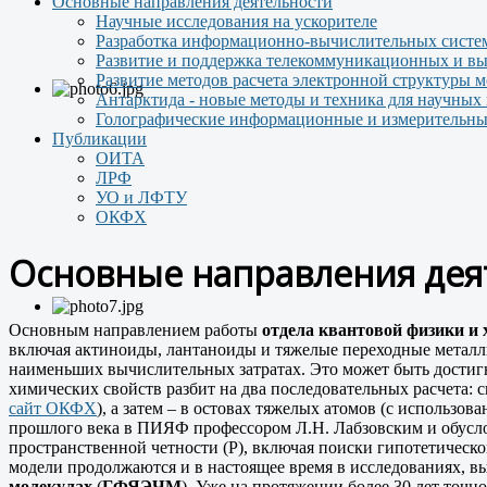
Основные направления деятельности
Научные исследования на ускорителе
Разработка информационно-вычислительных систем
Развитие и поддержка телекоммуникационных и вы
Развитие методов расчета электронной структуры 
Антарктида - новые методы и техника для научных
Голографические информационные и измерительны
Публикации
ОИТА
ЛРФ
УО и ЛФТУ
ОКФХ
Основные направления дея
Основным направлением работы
отдела квантовой физики и
включая актиноиды, лантаноиды и тяжелые переходные металлы
наименьших вычислительных затратах. Это может быть достиг
химических свойств разбит на два последовательных расчета: 
сайт ОКФХ
), а затем ‒ в остовах тяжелых атомов (с использ
прошлого века в ПИЯФ профессором Л.Н. Лабзовским и обусло
пространственной четности (P), включая поиски гипотетическ
модели продолжаются и в настоящее время в исследованиях, 
молекулах
(
ГФЯЭЧМ
). Уже на протяжении более 30 лет точно