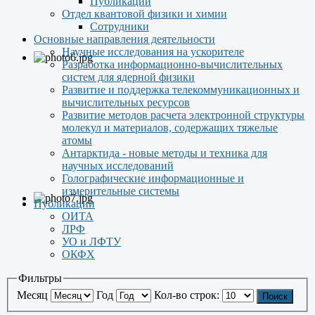
Публикации
Отдел квантовой физики и химии
Сотрудники
Основные направления деятельности
Научные исследования на ускорителе
Разработка информационно-вычислительных
систем для ядерной физики
Развитие и поддержка телекоммуникационных и
вычислительных ресурсов
Развитие методов расчета электронной структуры
молекул и материалов, содержащих тяжелые
атомы
Антарктида - новые методы и техника для
научных исследований
Голографические информационные и
измерительные системы
Публикации
ОИТА
ЛРФ
УО и ЛФТУ
ОКФХ
Фильтры
Месяц
Год
Кол-во строк:
Поиск