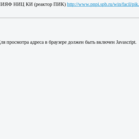
т в ПИЯФ НИЦ КИ (реактор ПИК)
http://www.pnpi.spb.ru/win/facil/pik
я просмотра адреса в браузере должен быть включен Javascript.